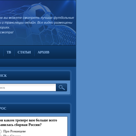
те вы можете смотреть лучшие футбольные
и и трансляции онлайн. Все видео размещены
гориях.
осмотра!
ТВ
СТАТЬИ
АРХИВ
ИСК
РОС
и каком тренере вам больше всего
авилась сборная России?
При Романцеве