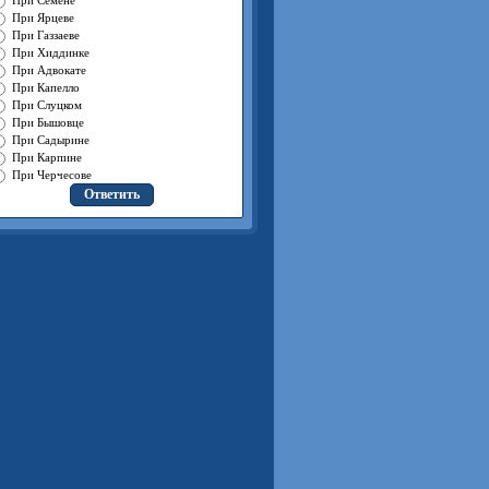
При Сёмене
При Ярцеве
При Газзаеве
При Хиддинке
При Адвокате
При Капелло
При Слуцком
При Бышовце
При Садырине
При Карпине
При Черчесове