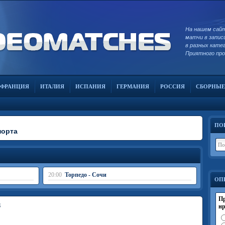
На нашем сай
матчи в запис
в разных кате
Приятного пр
ФРАНЦИЯ
ИТАЛИЯ
ИСПАНИЯ
ГЕРМАНИЯ
РОССИЯ
СБОРНЫЕ
ПО
порта
20:00
Торпедо - Сочи
ОП
Пр
3
нр