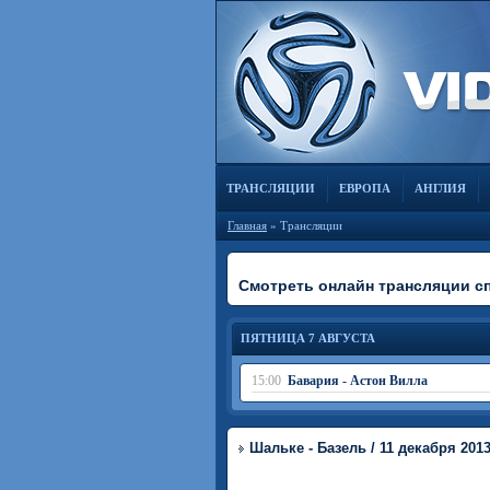
ТРАНСЛЯЦИИ
ЕВРОПА
АНГЛИЯ
Главная
» Трансляции
Смотреть онлайн трансляции с
ПЯТНИЦА 7 АВГУСТА
15:00
Бавария - Астон Вилла
Шальке - Базель / 11 декабря 201