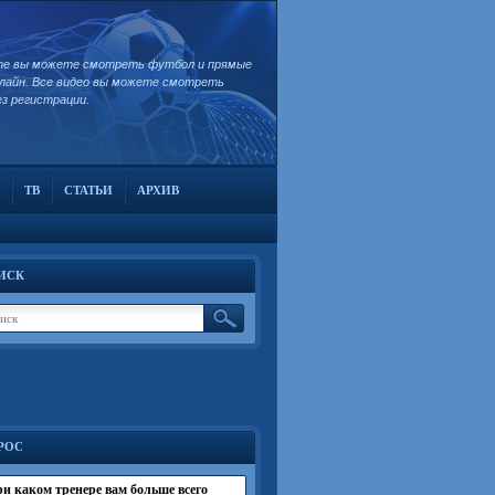
те вы можете смотреть футбол и прямые
лайн. Все видео вы можете смотреть
ез регистрации.
ТВ
СТАТЬИ
АРХИВ
ИСК
РОС
и каком тренере вам больше всего