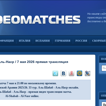
На нашем сай
трансляции он
бесплатно и б
ФРАНЦИЯ
ИТАЛИЯ
ИСПАНИЯ
ГЕРМАНИЯ
РОССИЯ
СБОРНЫЕ
ПО
ль-Наср / 7 мая 2026 прямая трансляция
атча 7 мая в 21:00 по московскому времени.
ской Аравии 2025/26. 33 тур. Аль-Шабаб - Аль-Наср онлайн.
-Шабаб - Аль-Наср - прямая видео трансляция матча.
ОП
Al-Shabab - Al-Nasr online.
Пр