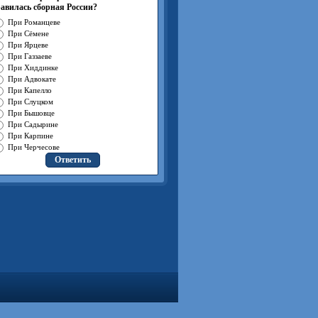
авилась сборная России?
При Романцеве
При Сёмене
При Ярцеве
При Газзаеве
При Хиддинке
При Адвокате
При Капелло
При Слуцком
При Бышовце
При Садырине
При Карпине
При Черчесове