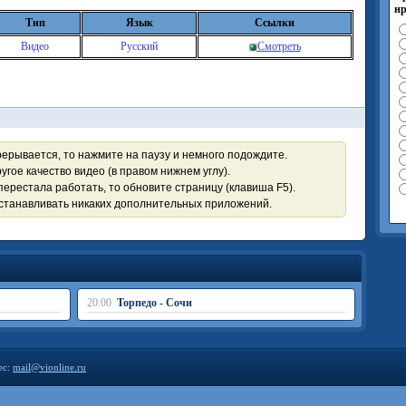
нр
Тип
Язык
Ссылки
Видео
Русский
Смотреть
рерывается, то нажмите на паузу и немного подождите.
угое качество видео (в правом нижнем углу).
перестала работать, то обновите страницу (клавиша F5).
устанавливать никаких дополнительных приложений.
20:00
Торпедо - Сочи
ес:
mail@vionline.ru