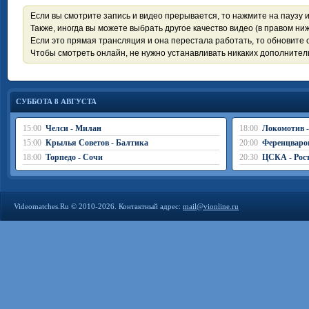
Если вы смотрите запись и видео прерывается, то нажмите на паузу 
Также, иногда вы можете выбрать другое качество видео (в правом ниж
Если это прямая трансляция и она перестала работать, то обновите с
Чтобы смотреть онлайн, не нужно устанавливать никаких дополните
СУББОТА 8 АВГУСТА
15:00
Челси - Милан
18:00
Локомотив 
15:00
Крылья Советов - Балтика
20:00
Ференцваро
18:00
Торпедо - Сочи
20:30
ЦСКА - Рос
Videomatches.Ru © 2010-2026. Контактный адрес:
mail@vionline.ru