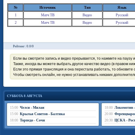
№
Источник
Тип
Язык
1
Матч ТВ
Видео
Русский
2
Матч ТВ
Видео
Русский
Рейтинг: 0.0/0
Если вы смотрите запись и видео прерывается, то нажмите на паузу 
Также, иногда вы можете выбрать другое качество видео (в правом ниж
Если это прямая трансляция и она перестала работать, то обновите с
Чтобы смотреть онлайн, не нужно устанавливать никаких дополните
СУББОТА 8 АВГУСТА
15:00
Челси - Милан
18:00
Локомотив 
15:00
Крылья Советов - Балтика
20:00
Ференцваро
18:00
Торпедо - Сочи
20:30
ЦСКА - Рос