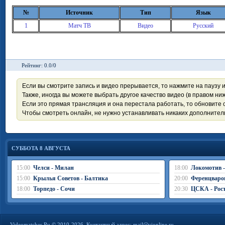
№
Источник
Тип
Язык
1
Матч ТВ
Видео
Русский
Рейтинг: 0.0/0
Если вы смотрите запись и видео прерывается, то нажмите на паузу 
Также, иногда вы можете выбрать другое качество видео (в правом ниж
Если это прямая трансляция и она перестала работать, то обновите с
Чтобы смотреть онлайн, не нужно устанавливать никаких дополните
СУББОТА 8 АВГУСТА
15:00
Челси - Милан
18:00
Локомотив 
15:00
Крылья Советов - Балтика
20:00
Ференцваро
18:00
Торпедо - Сочи
20:30
ЦСКА - Рос
Videomatches.Ru © 2010-2026. Контактный адрес:
mail@vionline.ru