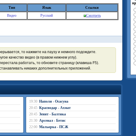
нр
Тип
Язык
Ссылки
Видео
Русский
Смотреть
рерывается, то нажмите на паузу и немного подождите.
угое качество видео (в правом нижнем углу).
перестала работать, то обновите страницу (клавиша F5).
устанавливать никаких дополнительных приложений.
19:30
Наполи - Осасуна
20:45
Краснодар - Ахмат
20:45
Зенит - Балтика
21:30
Арсенал - Бетис
22:00
Мальорка - ПСЖ