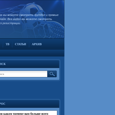
те вы можете смотреть футбол и прямые
лайн. Все видео вы можете смотреть
ез регистрации.
ТВ
СТАТЬИ
АРХИВ
ИСК
РОС
и каком тренере вам больше всего