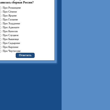
авилась сборная России?
При Романцеве
При Сёмене
При Ярцеве
При Газзаеве
При Хиддинке
При Адвокате
При Капелло
При Слуцком
При Бышовце
При Садырине
При Карпине
При Черчесове