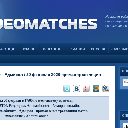
На нашем сай
трансляции он
бесплатно и б
ФРАНЦИЯ
ИТАЛИЯ
ИСПАНИЯ
ГЕРМАНИЯ
РОССИЯ
СБОРНЫЕ
ПО
- Адмирал / 20 февраля 2026 прямая трансляция
а 20 февраля в 17:00 по московскому времени.
5/26. Регулярка. Автомобилист - Адмирал онлайн.
мобилист - Адмирал - прямая видео трансляция матча.
ОП
Avtomobilist - Admiral online.
Пр