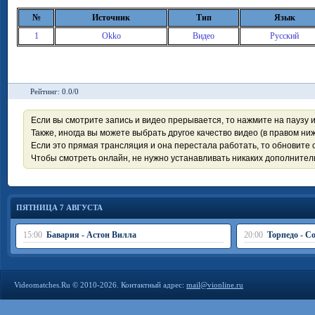
№
Источник
Тип
Язык
1
Okko
Видео
Русский
Рейтинг: 0.0/0
Если вы смотрите запись и видео прерывается, то нажмите на паузу 
Также, иногда вы можете выбрать другое качество видео (в правом ниж
Если это прямая трансляция и она перестала работать, то обновите с
Чтобы смотреть онлайн, не нужно устанавливать никаких дополните
ПЯТНИЦА 7 АВГУСТА
15:00
Бавария - Астон Вилла
20:00
Торпедо - С
Videomatches.Ru © 2010-2026. Контактный адрес:
mail@vionline.ru