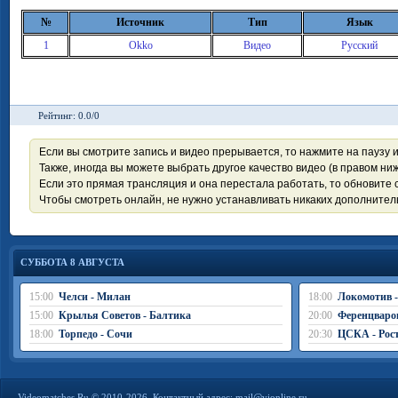
№
Источник
Тип
Язык
1
Okko
Видео
Русский
Рейтинг: 0.0/0
Если вы смотрите запись и видео прерывается, то нажмите на паузу 
Также, иногда вы можете выбрать другое качество видео (в правом ниж
Если это прямая трансляция и она перестала работать, то обновите с
Чтобы смотреть онлайн, не нужно устанавливать никаких дополните
СУББОТА 8 АВГУСТА
15:00
Челси - Милан
18:00
Локомотив 
15:00
Крылья Советов - Балтика
20:00
Ференцваро
18:00
Торпедо - Сочи
20:30
ЦСКА - Рос
Videomatches.Ru © 2010-2026. Контактный адрес:
mail@vionline.ru