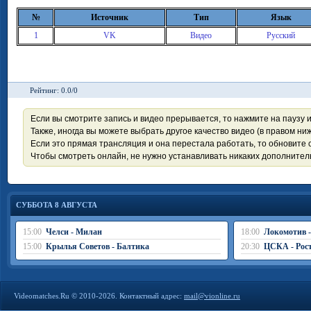
№
Источник
Тип
Язык
1
VK
Видео
Русский
Рейтинг: 0.0/0
Если вы смотрите запись и видео прерывается, то нажмите на паузу 
Также, иногда вы можете выбрать другое качество видео (в правом ниж
Если это прямая трансляция и она перестала работать, то обновите с
Чтобы смотреть онлайн, не нужно устанавливать никаких дополните
СУББОТА 8 АВГУСТА
15:00
Челси - Милан
18:00
Локомотив 
15:00
Крылья Советов - Балтика
20:30
ЦСКА - Рос
Videomatches.Ru © 2010-2026. Контактный адрес:
mail@vionline.ru