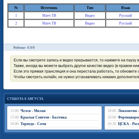
№
Источник
Тип
Язык
1
Матч ТВ
Видео
Русский
2
Матч ТВ
Видео
Русский
Рейтинг: 0.0/0
Если вы смотрите запись и видео прерывается, то нажмите на паузу 
Также, иногда вы можете выбрать другое качество видео (в правом ниж
Если это прямая трансляция и она перестала работать, то обновите с
Чтобы смотреть онлайн, не нужно устанавливать никаких дополните
СУББОТА 8 АВГУСТА
15:00
Челси - Милан
18:00
Локомотив 
15:00
Крылья Советов - Балтика
20:00
Ференцваро
18:00
Торпедо - Сочи
20:30
ЦСКА - Рос