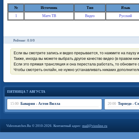
№
Источник
Тип
Язык
1
Матч ТВ
Видео
Русский
Рейтинг: 0.0/0
Если вы смотрите запись и видео прерывается, то нажмите на паузу 
Также, иногда вы можете выбрать другое качество видео (в правом ниж
Если это прямая трансляция и она перестала работать, то обновите с
Чтобы смотреть онлайн, не нужно устанавливать никаких дополните
ПЯТНИЦА 7 АВГУСТА
15:00
Бавария - Астон Вилла
20:00
Торпедо - С
Videomatches.Ru © 2010-2026. Контактный адрес:
mail@vionline.ru