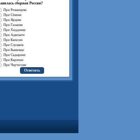
авилась сборная России?
При Романцеве
При Сёмене
При Ярцеве
При Газзаеве
При Хиддинке
При Адвокате
При Капелло
При Слуцком
При Бышовце
При Садырине
При Карпине
При Черчесове