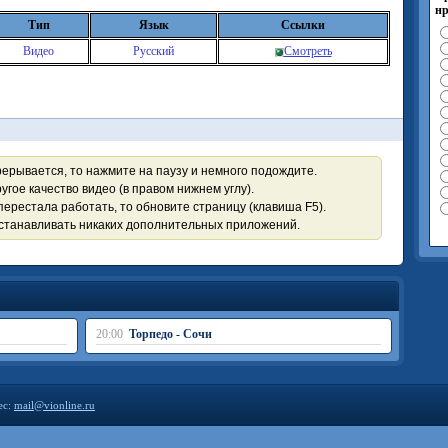
нр
Тип
Язык
Ссылки
Видео
Русский
Смотреть
рерывается, то нажмите на паузу и немного подождите.
угое качество видео (в правом нижнем углу).
перестала работать, то обновите страницу (клавиша F5).
устанавливать никаких дополнительных приложений.
20:00
Торпедо - Сочи
ес:
mail@vionline.ru