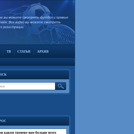
те вы можете смотреть футбол и прямые
лайн. Все видео вы можете смотреть
ез регистрации.
ТВ
СТАТЬИ
АРХИВ
ИСК
РОС
и каком тренере вам больше всего