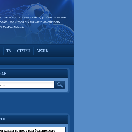
те вы можете смотреть футбол и прямые
лайн. Все видео вы можете смотреть
ез регистрации.
ТВ
СТАТЬИ
АРХИВ
ИСК
РОС
и каком тренере вам больше всего