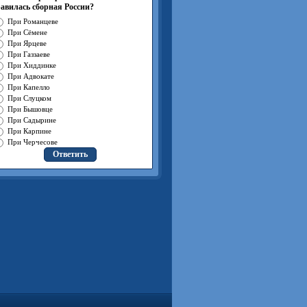
авилась сборная России?
При Романцеве
При Сёмене
При Ярцеве
При Газзаеве
При Хиддинке
При Адвокате
При Капелло
При Слуцком
При Бышовце
При Садырине
При Карпине
При Черчесове