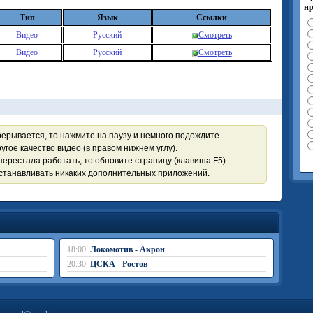
нр
Тип
Язык
Ссылки
Видео
Русский
Смотреть
Видео
Русский
Смотреть
рерывается, то нажмите на паузу и немного подождите.
угое качество видео (в правом нижнем углу).
перестала работать, то обновите страницу (клавиша F5).
устанавливать никаких дополнительных приложений.
18:00
Локомотив - Акрон
20:30
ЦСКА - Ростов