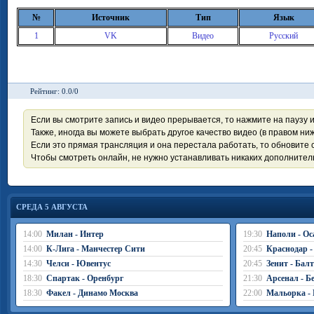
№
Источник
Тип
Язык
1
VK
Видео
Русский
Рейтинг: 0.0/0
Если вы смотрите запись и видео прерывается, то нажмите на паузу 
Также, иногда вы можете выбрать другое качество видео (в правом ниж
Если это прямая трансляция и она перестала работать, то обновите с
Чтобы смотреть онлайн, не нужно устанавливать никаких дополните
СРЕДА 5 АВГУСТА
14:00
Милан - Интер
19:30
Наполи - Ос
14:00
К-Лига - Манчестер Сити
20:45
Краснодар -
14:30
Челси - Ювентус
20:45
Зенит - Бал
18:30
Спартак - Оренбург
21:30
Арсенал - Б
18:30
Факел - Динамо Москва
22:00
Мальорка 