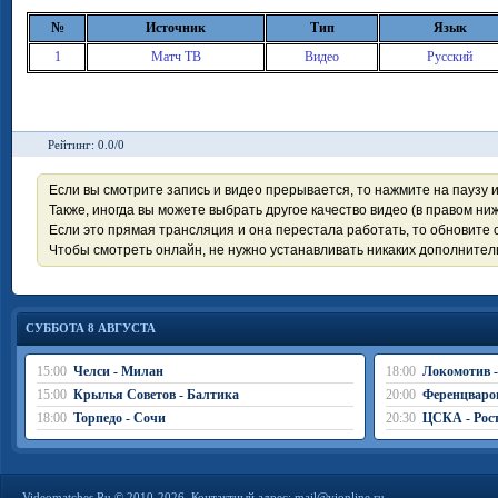
№
Источник
Тип
Язык
1
Матч ТВ
Видео
Русский
Рейтинг: 0.0/0
Если вы смотрите запись и видео прерывается, то нажмите на паузу 
Также, иногда вы можете выбрать другое качество видео (в правом ниж
Если это прямая трансляция и она перестала работать, то обновите с
Чтобы смотреть онлайн, не нужно устанавливать никаких дополните
СУББОТА 8 АВГУСТА
15:00
Челси - Милан
18:00
Локомотив 
15:00
Крылья Советов - Балтика
20:00
Ференцваро
18:00
Торпедо - Сочи
20:30
ЦСКА - Рос
Videomatches.Ru © 2010-2026. Контактный адрес:
mail@vionline.ru