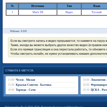
№
Источник
Тип
Язык
1
Матч ТВ
Видео
Русский
Рейтинг: 0.0/0
Если вы смотрите запись и видео прерывается, то нажмите на паузу 
Также, иногда вы можете выбрать другое качество видео (в правом ниж
Если это прямая трансляция и она перестала работать, то обновите с
Чтобы смотреть онлайн, не нужно устанавливать никаких дополните
СУББОТА 8 АВГУСТА
15:00
Челси - Милан
18:00
Локомотив 
15:00
Крылья Советов - Балтика
20:00
Ференцваро
18:00
Торпедо - Сочи
20:30
ЦСКА - Рос
Videomatches.Ru © 2010-2026. Контактный адрес:
mail@vionline.ru