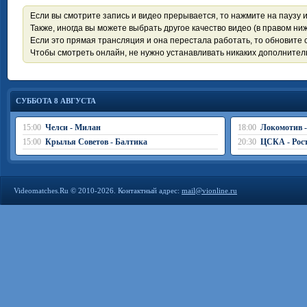
Если вы смотрите запись и видео прерывается, то нажмите на паузу 
Также, иногда вы можете выбрать другое качество видео (в правом ниж
Если это прямая трансляция и она перестала работать, то обновите с
Чтобы смотреть онлайн, не нужно устанавливать никаких дополните
СУББОТА 8 АВГУСТА
15:00
Челси - Милан
18:00
Локомотив 
15:00
Крылья Советов - Балтика
20:30
ЦСКА - Рос
Videomatches.Ru © 2010-2026. Контактный адрес:
mail@vionline.ru