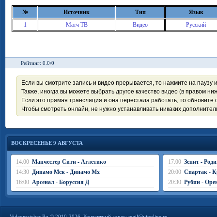
№
Источник
Тип
Язык
1
Матч ТВ
Видео
Русский
Рейтинг: 0.0/0
Если вы смотрите запись и видео прерывается, то нажмите на паузу 
Также, иногда вы можете выбрать другое качество видео (в правом ниж
Если это прямая трансляция и она перестала работать, то обновите с
Чтобы смотреть онлайн, не нужно устанавливать никаких дополните
ВОСКРЕСЕНЬЕ 9 АВГУСТА
14:00
Манчестер Сити - Атлетико
17:00
Зенит - Род
14:30
Динамо Мск - Динамо Мх
20:00
Спартак - К
16:00
Арсенал - Боруссия Д
20:30
Рубин - Оре
Videomatches.Ru © 2010-2026. Контактный адрес:
mail@vionline.ru