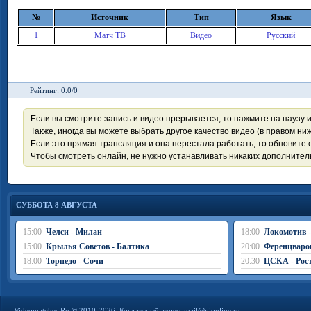
№
Источник
Тип
Язык
1
Матч ТВ
Видео
Русский
Рейтинг: 0.0/0
Если вы смотрите запись и видео прерывается, то нажмите на паузу 
Также, иногда вы можете выбрать другое качество видео (в правом ниж
Если это прямая трансляция и она перестала работать, то обновите с
Чтобы смотреть онлайн, не нужно устанавливать никаких дополните
СУББОТА 8 АВГУСТА
15:00
Челси - Милан
18:00
Локомотив 
15:00
Крылья Советов - Балтика
20:00
Ференцваро
18:00
Торпедо - Сочи
20:30
ЦСКА - Рос
Videomatches.Ru © 2010-2026. Контактный адрес:
mail@vionline.ru