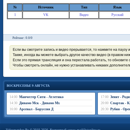
№
Источник
Тип
Язык
1
VK
Видео
Русский
Рейтинг: 0.0/0
Если вы смотрите запись и видео прерывается, то нажмите на паузу 
Также, иногда вы можете выбрать другое качество видео (в правом ниж
Если это прямая трансляция и она перестала работать, то обновите с
Чтобы смотреть онлайн, не нужно устанавливать никаких дополните
ВОСКРЕСЕНЬЕ 9 АВГУСТА
14:00
Манчестер Сити - Атлетико
17:00
Зенит - Род
14:30
Динамо Мск - Динамо Мх
20:00
Спартак - К
16:00
Арсенал - Боруссия Д
20:30
Рубин - Оре
Videomatches.Ru © 2010-2026. Контактный адрес:
mail@vionline.ru