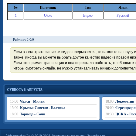
№
Источник
Тип
Язык
1
Okko
Видео
Русский
Рейтинг: 0.0/0
Если вы смотрите запись и видео прерывается, то нажмите на паузу 
Также, иногда вы можете выбрать другое качество видео (в правом ниж
Если это прямая трансляция и она перестала работать, то обновите с
Чтобы смотреть онлайн, не нужно устанавливать никаких дополните
СУББОТА 8 АВГУСТА
15:00
Челси - Милан
18:00
Локомотив 
15:00
Крылья Советов - Балтика
20:00
Ференцваро
18:00
Торпедо - Сочи
20:30
ЦСКА - Рос
Videomatches.Ru © 2010-2026. Контактный адрес:
mail@vionline.ru