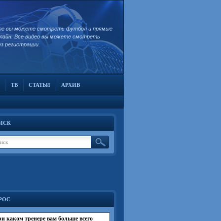
те вы можете смотреть футбол и прямые
лайн. Все видео вы можете смотреть
ез регистрации.
ТВ
СТАТЬИ
АРХИВ
ИСК
РОС
и каком тренере вам больше всего