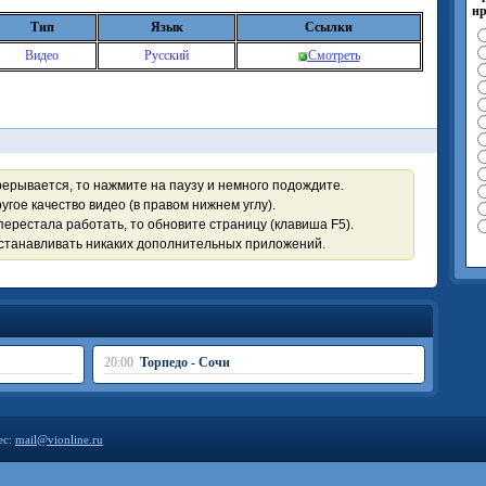
нр
Тип
Язык
Ссылки
Видео
Русский
Смотреть
рерывается, то нажмите на паузу и немного подождите.
угое качество видео (в правом нижнем углу).
перестала работать, то обновите страницу (клавиша F5).
устанавливать никаких дополнительных приложений.
20:00
Торпедо - Сочи
ес:
mail@vionline.ru