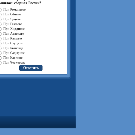
авилась сборная России?
При Романцеве
При Сёмене
При Ярцеве
При Газзаеве
При Хиддинке
При Адвокате
При Капелло
При Слуцком
При Бышовце
При Садырине
При Карпине
При Черчесове