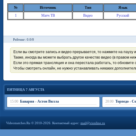
№
Источник
Тип
Язык
1
Матч ТВ
Видео
Русский
Рейтинг: 0.0/0
Если вы смотрите запись и видео прерывается, то нажмите на паузу 
Также, иногда вы можете выбрать другое качество видео (в правом ниж
Если это прямая трансляция и она перестала работать, то обновите с
Чтобы смотреть онлайн, не нужно устанавливать никаких дополните
ПЯТНИЦА 7 АВГУСТА
15:00
Бавария - Астон Вилла
20:00
Торпедо - С
Videomatches.Ru © 2010-2026. Контактный адрес:
mail@vionline.ru