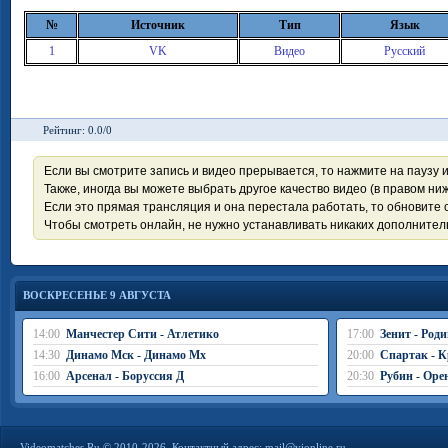
№
Источник
Тип
Язык
1
VK
Видео
Русский
Рейтинг: 0.0/0
Если вы смотрите запись и видео прерывается, то нажмите на паузу 
Также, иногда вы можете выбрать другое качество видео (в правом ниж
Если это прямая трансляция и она перестала работать, то обновите с
Чтобы смотреть онлайн, не нужно устанавливать никаких дополните
ВОСКРЕСЕНЬЕ 9 АВГУСТА
14:00
Манчестер Сити - Атлетико
17:00
Зенит - Род
14:30
Динамо Мск - Динамо Мх
20:00
Спартак - К
16:00
Арсенал - Боруссия Д
20:30
Рубин - Оре
Videomatches.Ru © 2010-2026. Контактный адрес:
mail@vionline.ru