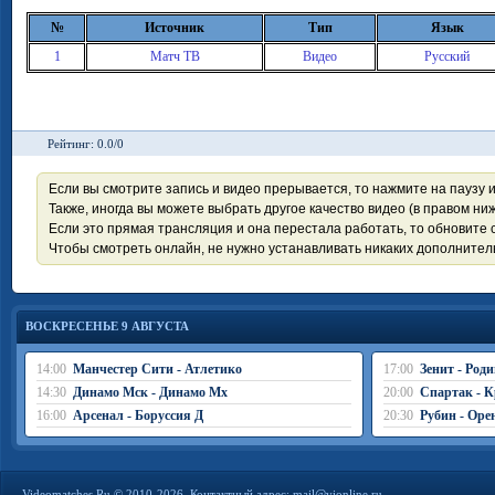
№
Источник
Тип
Язык
1
Матч ТВ
Видео
Русский
Рейтинг: 0.0/0
Если вы смотрите запись и видео прерывается, то нажмите на паузу 
Также, иногда вы можете выбрать другое качество видео (в правом ниж
Если это прямая трансляция и она перестала работать, то обновите с
Чтобы смотреть онлайн, не нужно устанавливать никаких дополните
ВОСКРЕСЕНЬЕ 9 АВГУСТА
14:00
Манчестер Сити - Атлетико
17:00
Зенит - Род
14:30
Динамо Мск - Динамо Мх
20:00
Спартак - К
16:00
Арсенал - Боруссия Д
20:30
Рубин - Оре
Videomatches.Ru © 2010-2026. Контактный адрес:
mail@vionline.ru