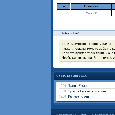
№
Источник
1
Матч ТВ
Рейтинг: 0.0/0
Если вы смотрите запись и видео п
Также, иногда вы можете выбрать др
Если это прямая трансляция и она 
Чтобы смотреть онлайн, не нужно 
СУББОТА 8 АВГУСТА
15:00
Челси - Милан
15:00
Крылья Советов - Балтика
18:00
Торпедо - Сочи
Videomatches.Ru © 2010-2026. Контактный адр