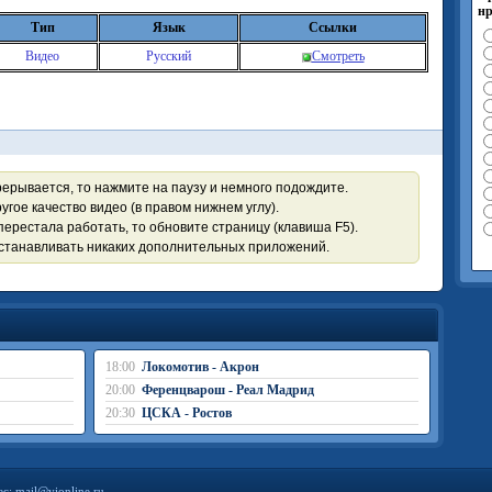
нр
Тип
Язык
Ссылки
Видео
Русский
Смотреть
рерывается, то нажмите на паузу и немного подождите.
угое качество видео (в правом нижнем углу).
перестала работать, то обновите страницу (клавиша F5).
устанавливать никаких дополнительных приложений.
18:00
Локомотив - Акрон
20:00
Ференцварош - Реал Мадрид
20:30
ЦСКА - Ростов
ес:
mail@vionline.ru