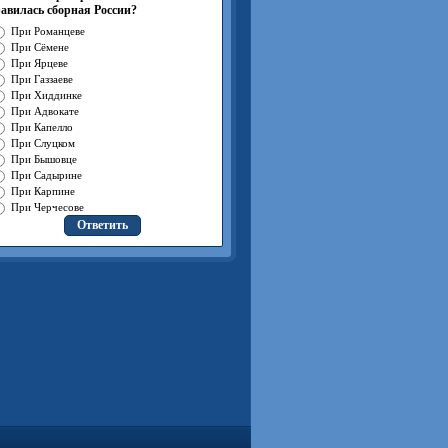
авилась сборная России?
При Романцеве
При Сёмене
При Ярцеве
При Газзаеве
При Хиддинке
При Адвокате
При Капелло
При Слуцком
При Бышовце
При Садырине
При Карпине
При Черчесове