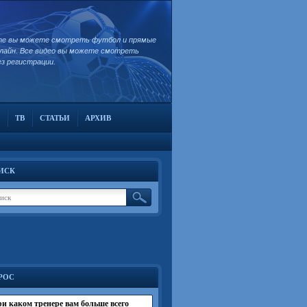
те вы можете смотреть футбол и прямые
лайн. Все видео вы можете смотреть
ез регистрации.
ТВ
СТАТЬИ
АРХИВ
ИСК
РОС
и каком тренере вам больше всего