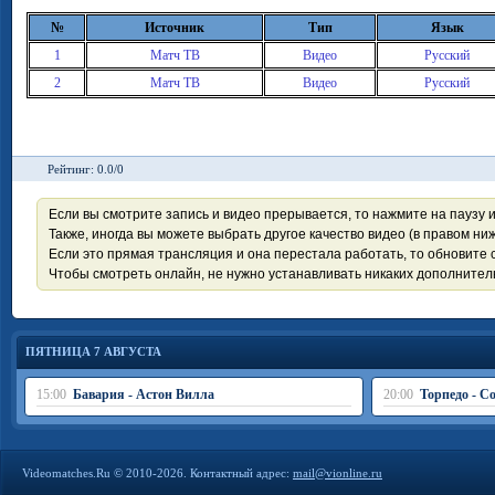
№
Источник
Тип
Язык
1
Матч ТВ
Видео
Русский
2
Матч ТВ
Видео
Русский
Рейтинг: 0.0/0
Если вы смотрите запись и видео прерывается, то нажмите на паузу 
Также, иногда вы можете выбрать другое качество видео (в правом ниж
Если это прямая трансляция и она перестала работать, то обновите с
Чтобы смотреть онлайн, не нужно устанавливать никаких дополните
ПЯТНИЦА 7 АВГУСТА
15:00
Бавария - Астон Вилла
20:00
Торпедо - С
Videomatches.Ru © 2010-2026. Контактный адрес:
mail@vionline.ru