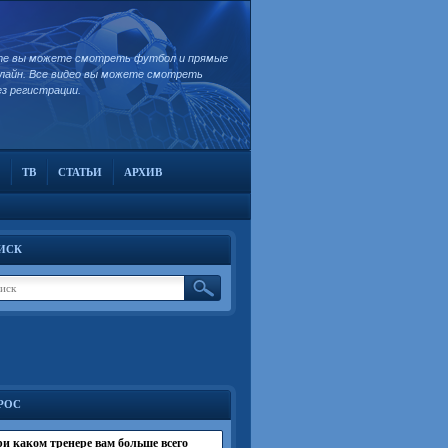
те вы можете смотреть футбол и прямые
лайн. Все видео вы можете смотреть
ез регистрации.
ТВ
СТАТЬИ
АРХИВ
ИСК
РОС
и каком тренере вам больше всего