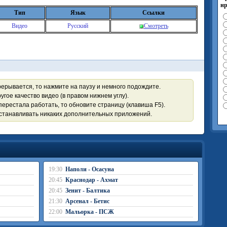
нр
Тип
Язык
Ссылки
Видео
Русский
Смотреть
рерывается, то нажмите на паузу и немного подождите.
угое качество видео (в правом нижнем углу).
перестала работать, то обновите страницу (клавиша F5).
устанавливать никаких дополнительных приложений.
19:30
Наполи - Осасуна
20:45
Краснодар - Ахмат
20:45
Зенит - Балтика
21:30
Арсенал - Бетис
22:00
Мальорка - ПСЖ