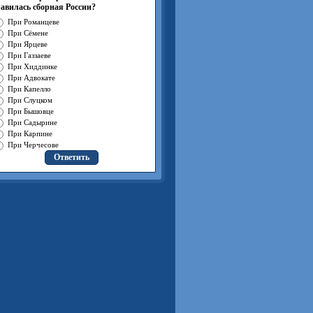
авилась сборная России?
При Романцеве
При Сёмене
При Ярцеве
При Газзаеве
При Хиддинке
При Адвокате
При Капелло
При Слуцком
При Бышовце
При Садырине
При Карпине
При Черчесове