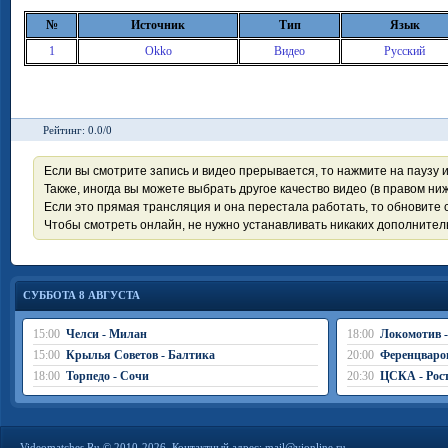
№
Источник
Тип
Язык
1
Okko
Видео
Русский
Рейтинг: 0.0/0
Если вы смотрите запись и видео прерывается, то нажмите на паузу 
Также, иногда вы можете выбрать другое качество видео (в правом ниж
Если это прямая трансляция и она перестала работать, то обновите с
Чтобы смотреть онлайн, не нужно устанавливать никаких дополните
СУББОТА 8 АВГУСТА
15:00
Челси - Милан
18:00
Локомотив 
15:00
Крылья Советов - Балтика
20:00
Ференцваро
18:00
Торпедо - Сочи
20:30
ЦСКА - Рос
Videomatches.Ru © 2010-2026. Контактный адрес:
mail@vionline.ru