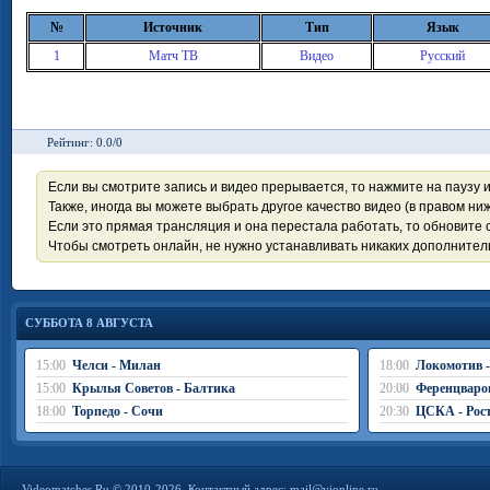
№
Источник
Тип
Язык
1
Матч ТВ
Видео
Русский
Рейтинг: 0.0/0
Если вы смотрите запись и видео прерывается, то нажмите на паузу 
Также, иногда вы можете выбрать другое качество видео (в правом ниж
Если это прямая трансляция и она перестала работать, то обновите с
Чтобы смотреть онлайн, не нужно устанавливать никаких дополните
СУББОТА 8 АВГУСТА
15:00
Челси - Милан
18:00
Локомотив 
15:00
Крылья Советов - Балтика
20:00
Ференцваро
18:00
Торпедо - Сочи
20:30
ЦСКА - Рос
Videomatches.Ru © 2010-2026. Контактный адрес:
mail@vionline.ru