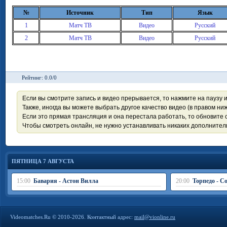
№
Источник
Тип
Язык
1
Матч ТВ
Видео
Русский
2
Матч ТВ
Видео
Русский
Рейтинг: 0.0/0
Если вы смотрите запись и видео прерывается, то нажмите на паузу 
Также, иногда вы можете выбрать другое качество видео (в правом ниж
Если это прямая трансляция и она перестала работать, то обновите с
Чтобы смотреть онлайн, не нужно устанавливать никаких дополните
ПЯТНИЦА 7 АВГУСТА
15:00
Бавария - Астон Вилла
20:00
Торпедо - С
Videomatches.Ru © 2010-2026. Контактный адрес:
mail@vionline.ru