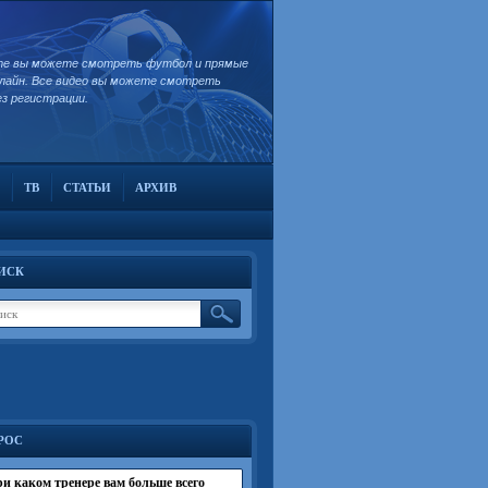
те вы можете смотреть футбол и прямые
лайн. Все видео вы можете смотреть
ез регистрации.
ТВ
СТАТЬИ
АРХИВ
ИСК
РОС
и каком тренере вам больше всего