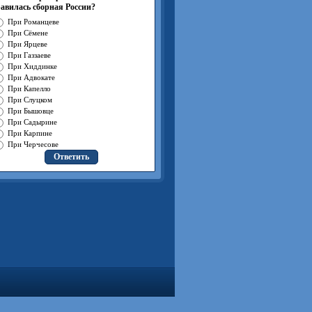
авилась сборная России?
При Романцеве
При Сёмене
При Ярцеве
При Газзаеве
При Хиддинке
При Адвокате
При Капелло
При Слуцком
При Бышовце
При Садырине
При Карпине
При Черчесове