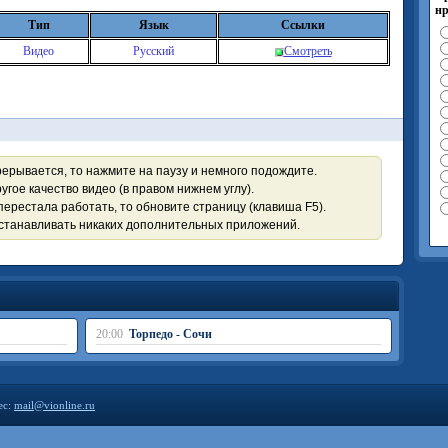
нр
Тип
Язык
Ссылки
Видео
Русский
Смотреть
рерывается, то нажмите на паузу и немного подождите.
угое качество видео (в правом нижнем углу).
перестала работать, то обновите страницу (клавиша F5).
устанавливать никаких дополнительных приложений.
20:00
Торпедо - Сочи
ес:
mail@vionline.ru