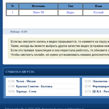
№
Источник
Тип
Язык
1
Матч ТВ
Видео
Русский
Рейтинг: 0.0/0
Если вы смотрите запись и видео прерывается, то нажмите на паузу 
Также, иногда вы можете выбрать другое качество видео (в правом ниж
Если это прямая трансляция и она перестала работать, то обновите с
Чтобы смотреть онлайн, не нужно устанавливать никаких дополните
СУББОТА 8 АВГУСТА
15:00
Челси - Милан
18:00
Локомотив 
15:00
Крылья Советов - Балтика
20:00
Ференцваро
18:00
Торпедо - Сочи
20:30
ЦСКА - Рос
Videomatches.Ru © 2010-2026. Контактный адрес:
mail@vionline.ru