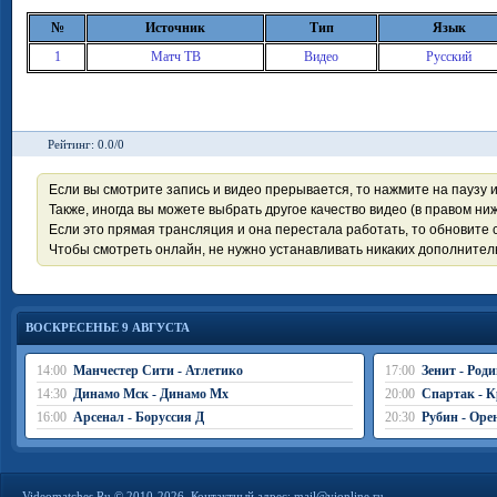
№
Источник
Тип
Язык
1
Матч ТВ
Видео
Русский
Рейтинг: 0.0/0
Если вы смотрите запись и видео прерывается, то нажмите на паузу 
Также, иногда вы можете выбрать другое качество видео (в правом ниж
Если это прямая трансляция и она перестала работать, то обновите с
Чтобы смотреть онлайн, не нужно устанавливать никаких дополните
ВОСКРЕСЕНЬЕ 9 АВГУСТА
14:00
Манчестер Сити - Атлетико
17:00
Зенит - Род
14:30
Динамо Мск - Динамо Мх
20:00
Спартак - К
16:00
Арсенал - Боруссия Д
20:30
Рубин - Оре
Videomatches.Ru © 2010-2026. Контактный адрес:
mail@vionline.ru