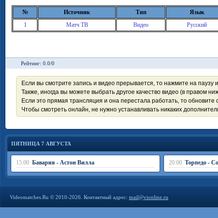
№
Источник
Тип
Язык
1
Матч ТВ
Видео
Русский
Рейтинг: 0.0/0
Если вы смотрите запись и видео прерывается, то нажмите на паузу 
Также, иногда вы можете выбрать другое качество видео (в правом ниж
Если это прямая трансляция и она перестала работать, то обновите с
Чтобы смотреть онлайн, не нужно устанавливать никаких дополните
ПЯТНИЦА 7 АВГУСТА
15:00
Бавария - Астон Вилла
20:00
Торпедо - С
Videomatches.Ru © 2010-2026. Контактный адрес:
mail@vionline.ru