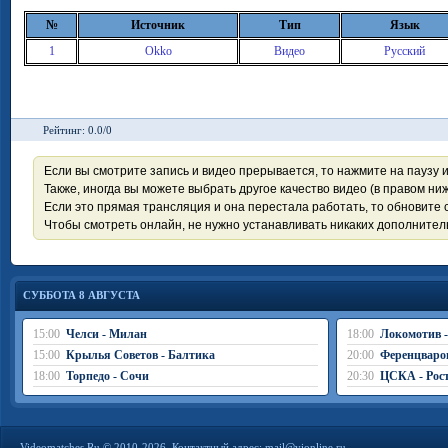
№
Источник
Тип
Язык
1
Okko
Видео
Русский
Рейтинг: 0.0/0
Если вы смотрите запись и видео прерывается, то нажмите на паузу 
Также, иногда вы можете выбрать другое качество видео (в правом ниж
Если это прямая трансляция и она перестала работать, то обновите с
Чтобы смотреть онлайн, не нужно устанавливать никаких дополните
СУББОТА 8 АВГУСТА
15:00
Челси - Милан
18:00
Локомотив 
15:00
Крылья Советов - Балтика
20:00
Ференцваро
18:00
Торпедо - Сочи
20:30
ЦСКА - Рос
Videomatches.Ru © 2010-2026. Контактный адрес:
mail@vionline.ru