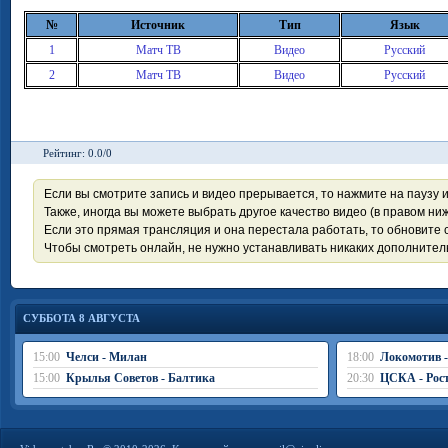
№
Источник
Тип
Язык
1
Матч ТВ
Видео
Русский
2
Матч ТВ
Видео
Русский
Рейтинг: 0.0/0
Если вы смотрите запись и видео прерывается, то нажмите на паузу 
Также, иногда вы можете выбрать другое качество видео (в правом ниж
Если это прямая трансляция и она перестала работать, то обновите с
Чтобы смотреть онлайн, не нужно устанавливать никаких дополните
СУББОТА 8 АВГУСТА
15:00
Челси - Милан
18:00
Локомотив 
15:00
Крылья Советов - Балтика
20:30
ЦСКА - Рос