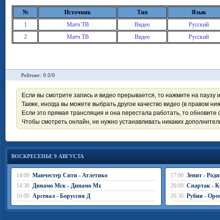
№
Источник
Тип
Язык
1
Матч ТВ
Видео
Русский
2
Матч ТВ
Видео
Русский
Рейтинг: 0.0/0
Если вы смотрите запись и видео прерывается, то нажмите на паузу 
Также, иногда вы можете выбрать другое качество видео (в правом ниж
Если это прямая трансляция и она перестала работать, то обновите с
Чтобы смотреть онлайн, не нужно устанавливать никаких дополните
ВОСКРЕСЕНЬЕ 9 АВГУСТА
14:00
Манчестер Сити - Атлетико
17:00
Зенит - Род
14:30
Динамо Мск - Динамо Мх
20:00
Спартак - К
16:00
Арсенал - Боруссия Д
20:30
Рубин - Оре