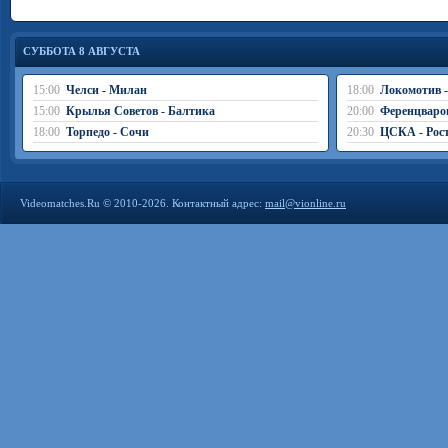
СУББОТА 8 АВГУСТА
15:00
Челси - Милан
18:00
Локомотив 
15:00
Крылья Советов - Балтика
20:00
Ференцваро
18:00
Торпедо - Сочи
20:30
ЦСКА - Рос
Videomatches.Ru © 2010-2026. Контактный адрес:
mail@vionline.ru