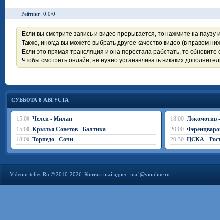
Рейтинг: 0.0/0
Если вы смотрите запись и видео прерывается, то нажмите на паузу 
Также, иногда вы можете выбрать другое качество видео (в правом ниж
Если это прямая трансляция и она перестала работать, то обновите с
Чтобы смотреть онлайн, не нужно устанавливать никаких дополните
СУББОТА 8 АВГУСТА
15:00
Челси - Милан
18:00
Локомотив 
15:00
Крылья Советов - Балтика
20:00
Ференцваро
18:00
Торпедо - Сочи
20:30
ЦСКА - Рос
Videomatches.Ru © 2010-2026. Контактный адрес:
mail@vionline.ru