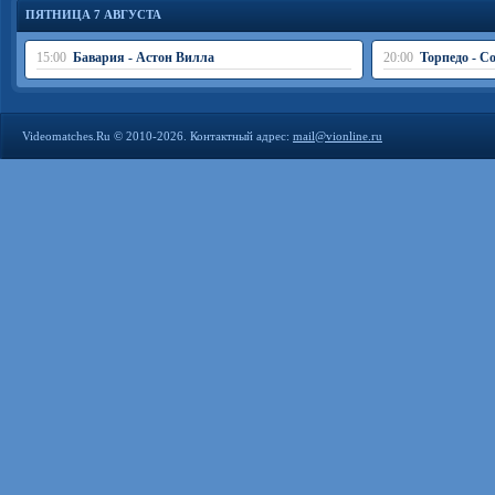
ПЯТНИЦА 7 АВГУСТА
15:00
Бавария - Астон Вилла
20:00
Торпедо - С
Videomatches.Ru © 2010-2026. Контактный адрес:
mail@vionline.ru