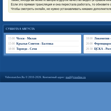
Также, иногда вы можете выбрать другое качество видео (в правом ниж
Если это прямая трансляция и она перестала работать, то обновите с
Чтобы смотреть онлайн, не нужно устанавливать никаких дополните
СУББОТА 8 АВГУСТА
15:00
Челси - Милан
18:00
Локомотив 
15:00
Крылья Советов - Балтика
20:00
Ференцваро
18:00
Торпедо - Сочи
20:30
ЦСКА - Рос
Videomatches.Ru © 2010-2026. Контактный адрес:
mail@vionline.ru