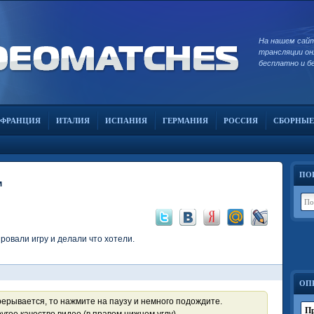
На нашем сай
трансляции он
бесплатно и б
ФРАНЦИЯ
ИТАЛИЯ
ИСПАНИЯ
ГЕРМАНИЯ
РОССИЯ
СБОРНЫЕ
ПО
м
ровали игру и делали что хотели.
ОП
рерывается, то нажмите на паузу и немного подождите.
Пр