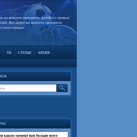
те вы можете смотреть футбол и прямые
лайн. Все видео вы можете смотреть
ез регистрации.
ТВ
СТАТЬИ
АРХИВ
ИСК
РОС
и каком тренере вам больше всего