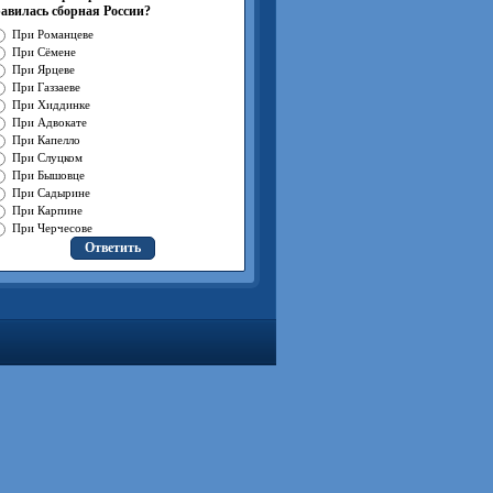
авилась сборная России?
При Романцеве
При Сёмене
При Ярцеве
При Газзаеве
При Хиддинке
При Адвокате
При Капелло
При Слуцком
При Бышовце
При Садырине
При Карпине
При Черчесове