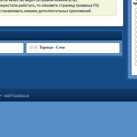
угое качество видео (в правом нижнем углу).
нр
перестала работать, то обновите страницу (клавиша F5).
устанавливать никаких дополнительных приложений.
20:00
Торпедо - Сочи
ес:
mail@vionline.ru