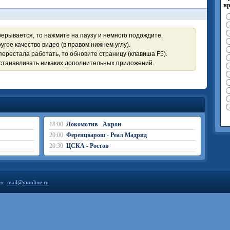
нр
рерывается, то нажмите на паузу и немного подождите.
угое качество видео (в правом нижнем углу).
перестала работать, то обновите страницу (клавиша F5).
устанавливать никаких дополнительных приложений.
18:00
Локомотив - Акрон
20:00
Ференцварош - Реал Мадрид
20:30
ЦСКА - Ростов
ес:
mail@vionline.ru