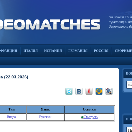
На нашем сай
трансляции он
бесплатно и б
ФРАНЦИЯ
ИТАЛИЯ
ИСПАНИЯ
ГЕРМАНИЯ
РОССИЯ
СБОРНЫЕ
ПО
 (22.03.2026)
Тип
Язык
Ссылки
Видео
Русский
Смотреть
ОП
Пр