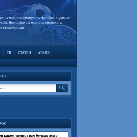
те вы можете смотреть футбол и прямые
лайн. Все видео вы можете смотреть
ез регистрации.
ТВ
СТАТЬИ
АРХИВ
ИСК
РОС
и каком тренере вам больше всего