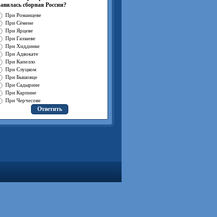
авилась сборная России?
При Романцеве
При Сёмене
При Ярцеве
При Газзаеве
При Хиддинке
При Адвокате
При Капелло
При Слуцком
При Бышовце
При Садырине
При Карпине
При Черчесове