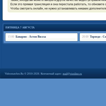
Также, иногда вы можете выбрать другое качество видео (в правом ниж
Если это прямая трансляция и она перестала работать, то обновите с
Чтобы смотреть онлайн, не нужно устанавливать никаких дополните
ПЯТНИЦА 7 АВГУСТА
15:00
Бавария - Астон Вилла
20:00
Торпедо - С
Videomatches.Ru © 2010-2026. Контактный адрес:
mail@vionline.ru