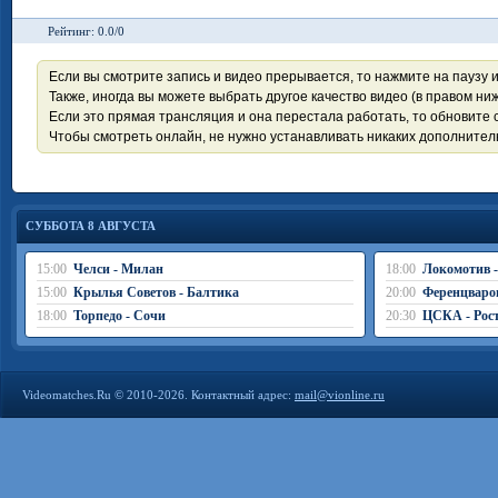
Рейтинг: 0.0/0
Если вы смотрите запись и видео прерывается, то нажмите на паузу 
Также, иногда вы можете выбрать другое качество видео (в правом ниж
Если это прямая трансляция и она перестала работать, то обновите с
Чтобы смотреть онлайн, не нужно устанавливать никаких дополните
СУББОТА 8 АВГУСТА
15:00
Челси - Милан
18:00
Локомотив 
15:00
Крылья Советов - Балтика
20:00
Ференцваро
18:00
Торпедо - Сочи
20:30
ЦСКА - Рос
Videomatches.Ru © 2010-2026. Контактный адрес:
mail@vionline.ru