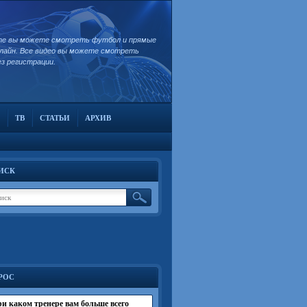
те вы можете смотреть футбол и прямые
лайн. Все видео вы можете смотреть
ез регистрации.
ТВ
СТАТЬИ
АРХИВ
ИСК
РОС
и каком тренере вам больше всего