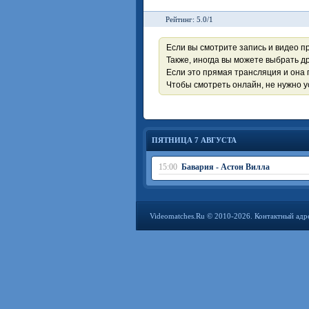
Рейтинг: 5.0/1
Если вы смотрите запись и видео п
Также, иногда вы можете выбрать др
Если это прямая трансляция и она 
Чтобы смотреть онлайн, не нужно 
ПЯТНИЦА 7 АВГУСТА
15:00
Бавария - Астон Вилла
Videomatches.Ru © 2010-2026. Контактный адр