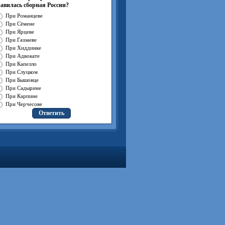
авилась сборная России?
При Романцеве
При Сёмене
При Ярцеве
При Газзаеве
При Хиддинке
При Адвокате
При Капелло
При Слуцком
При Бышовце
При Садырине
При Карпине
При Черчесове