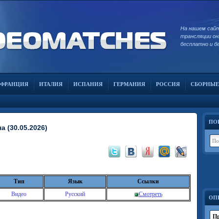
На нашем сай
трансляции он
бесплатно и б
ФРАНЦИЯ
ИТАЛИЯ
ИСПАНИЯ
ГЕРМАНИЯ
РОССИЯ
СБОРНЫЕ
ПО
а (30.05.2026)
Тип
Язык
Ссылки
Видео
Русский
Смотреть
ОП
Пр