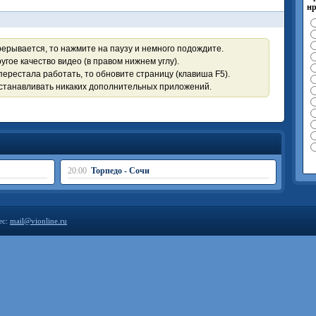
нр
рерывается, то нажмите на паузу и немного подождите.
угое качество видео (в правом нижнем углу).
перестала работать, то обновите страницу (клавиша F5).
устанавливать никаких дополнительных приложений.
20:00
Торпедо - Сочи
ес:
mail@vionline.ru