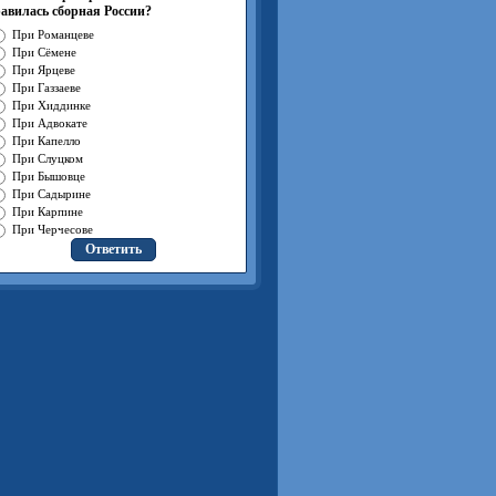
авилась сборная России?
При Романцеве
При Сёмене
При Ярцеве
При Газзаеве
При Хиддинке
При Адвокате
При Капелло
При Слуцком
При Бышовце
При Садырине
При Карпине
При Черчесове