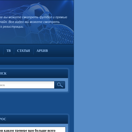
те вы можете смотреть футбол и прямые
лайн. Все видео вы можете смотреть
ез регистрации.
ТВ
СТАТЬИ
АРХИВ
ИСК
РОС
и каком тренере вам больше всего