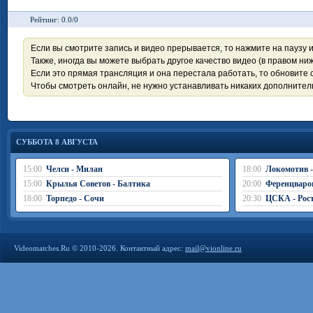
Рейтинг: 0.0/0
Если вы смотрите запись и видео прерывается, то нажмите на паузу 
Также, иногда вы можете выбрать другое качество видео (в правом ниж
Если это прямая трансляция и она перестала работать, то обновите с
Чтобы смотреть онлайн, не нужно устанавливать никаких дополните
СУББОТА 8 АВГУСТА
15:00
Челси - Милан
18:00
Локомотив 
15:00
Крылья Советов - Балтика
20:00
Ференцваро
18:00
Торпедо - Сочи
20:30
ЦСКА - Рос
Videomatches.Ru © 2010-2026. Контактный адрес:
mail@vionline.ru